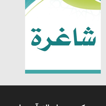
شغل
لفيديو