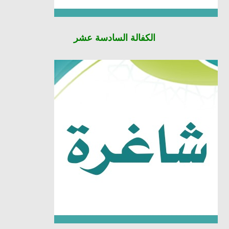
الكفالة
السادسة عشر