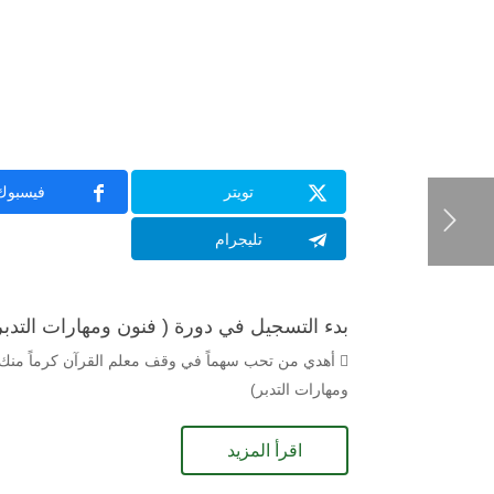
تويتر
فيسبوك
تليجرام
بدء التسجيل في دورة ( فنون ومهارات التدبر
 أهدي من تحب سهماً في وقف معلم القرآن كرماً منك تع
ومهارات التدبر)
اقرأ المزيد