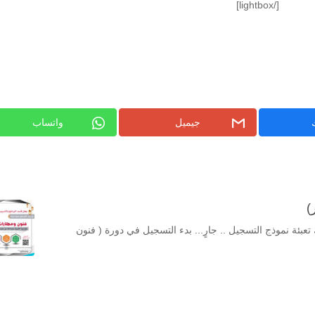
[/lightbox]
جيميل
واتساب
)
بئة نموذج التسجيل .. جارٍ... بدء التسجيل في دورة ( فنون