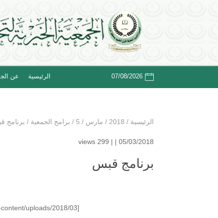
07/08/2026
الرئيسية
عن الجم
الرئيسية
/
2018
/
مارس
/
5
/
برامج الجمعية
/
برنامج ق
299 views
05/03/2018 | |
برنامج قبس
[lightbox full=”https://quranalrass.org/wp-content/uploads/2018/03/قبس.jpeg”]