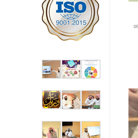
رقم التالي 0533685700