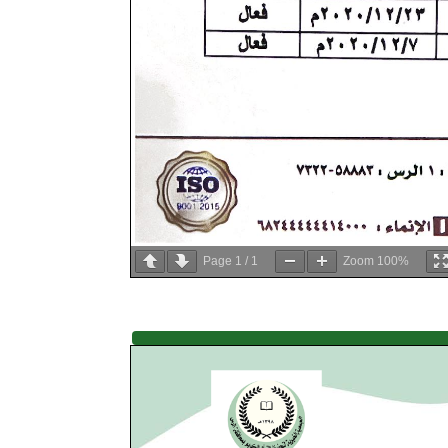
Page
1
/
1
Zoom
100%