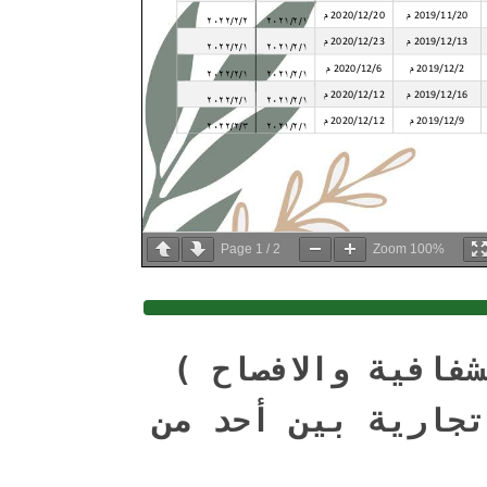
Page
1
/
2
Zoom
100%
فافية والافصاح )
تجارية بين أحد من