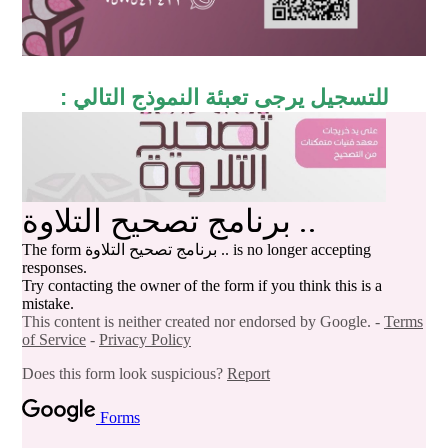
للتسجيل يرجى تعبئة النموذج التالي :