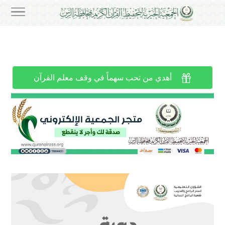

أهدي من تحب سهماً في وقف معلم القرآن